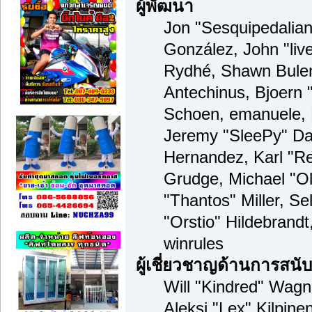
ผู้พัฒนา
Jon "Sesquipedalian"
González, John "li
Rydhé, Shawn Bulen
Antechinus, Bjoern "
Schoen, emanuele, 
Jeremy "SleePy" Da
Hernandez, Karl "R
Grudge, Michael "O
"Thantos" Miller, S
"Orstio" Hildebrand
winrules
ผู้เชี่ยวชาญด้านการสนั
Will "Kindred" Wagne
Aleksi "Lex" Kilpine