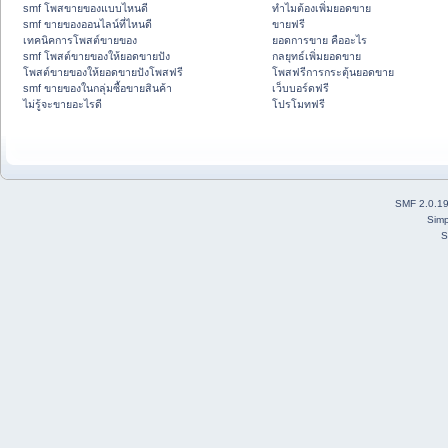
smf โพสขายของแบบไหนดี
ทำไมต้องเพิ่มยอดขาย
smf ขายของออนไลน์ที่ไหนดี
ขายฟรี
เทคนิคการโพสต์ขายของ
ยอดการขาย คืออะไร
smf โพสต์ขายของให้ยอดขายปัง
กลยุทธ์เพิ่มยอดขาย
โพสต์ขายของให้ยอดขายปังโพสฟรี
โพสฟรีการกระตุ้นยอดขาย
smf ขายของในกลุ่มซื้อขายสินค้า
เว็บบอร์ดฟรี
ไม่รู้จะขายอะไรดี
โปรโมทฟรี
SMF 2.0.1
Simp
S