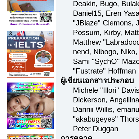
Deakin, Bugo, Bulak
Daniel15, Eren Yas
"JBlaze" Clemons, J
Possum, Kirby, Mat
Matthew "Labradood
nend, Nibogo, Niko, 
Sami "SychO" Mazou
"Fustrate" Hoffman
ผู้เขียนเอกสารประกอบ
Michele "Illori" Dav
Dickerson, Angellina
Dannii Willis, ema
"akabugeyes" Thors
Peter Duggan
การตลาด