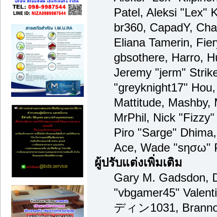
Patel, Aleksi "Lex" 
br360, CapadY, Cha
Eliana Tamerin, Fie
gbsothere, Harro, H
Jeremy "jerm" Strik
"greyknight17" Hou, 
Mattitude, Mashby, M
MrPhil, Nick "Fizzy"
Piro "Sarge" Dhima,
Ace, Wade "sησω" P
ผู้ปรับแต่งเพิ่มเติม
Gary M. Gadsdon, D
"vbgamer45" Valenti
ディン1031, Brannon 