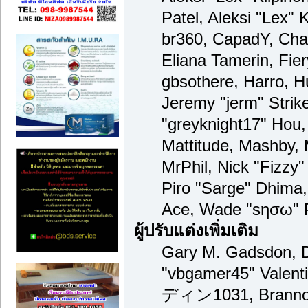
Patel, Aleksi "Lex" 
br360, CapadY, Cha
Eliana Tamerin, Fie
gbsothere, Harro, H
Jeremy "jerm" Strik
"greyknight17" Hou, 
Mattitude, Mashby, M
MrPhil, Nick "Fizzy"
Piro "Sarge" Dhima,
Ace, Wade "sησω" P
ผู้ปรับแต่งเพิ่มเติม
Gary M. Gadsdon, D
"vbgamer45" Valenti
ディン1031, Brannon 