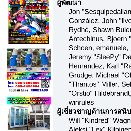
ผู้พัฒนา
Jon "Sesquipedalian"
González, John "li
Rydhé, Shawn Bulen
Antechinus, Bjoern "
Schoen, emanuele, 
Jeremy "SleePy" Da
Hernandez, Karl "R
Grudge, Michael "O
"Thantos" Miller, S
"Orstio" Hildebrand
winrules
ผู้เชี่ยวชาญด้านการสนั
Will "Kindred" Wagne
Aleksi "Lex" Kilpine