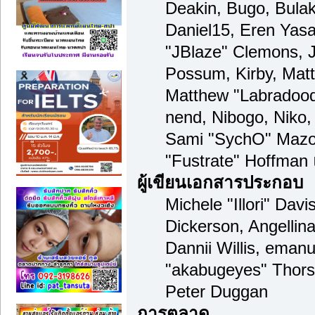
Deakin, Bugo, Bulak
Daniel15, Eren Yas
"JBlaze" Clemons, J
Possum, Kirby, Mat
Matthew "Labradood
nend, Nibogo, Niko, 
Sami "SychO" Mazou
"Fustrate" Hoffman
ผู้เขียนเอกสารประกอบ
Michele "Illori" Dav
Dickerson, Angellina
Dannii Willis, ema
"akabugeyes" Thors
Peter Duggan
การตลาด