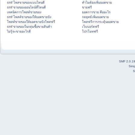
smf โพสขายของแบบไหนดี
ทำไมต้องเพิ่มยอดขาย
smf ขายของออนไลน์ที่ไหนดี
ขายฟรี
เทคนิคการโพสต์ขายของ
ยอดการขาย คืออะไร
smf โพสต์ขายของให้ยอดขายปัง
กลยุทธ์เพิ่มยอดขาย
โพสต์ขายของให้ยอดขายปังโพสฟรี
โพสฟรีการกระตุ้นยอดขาย
smf ขายของในกลุ่มซื้อขายสินค้า
เว็บบอร์ดฟรี
ไม่รู้จะขายอะไรดี
โปรโมทฟรี
SMF 2.0.1
Simp
S