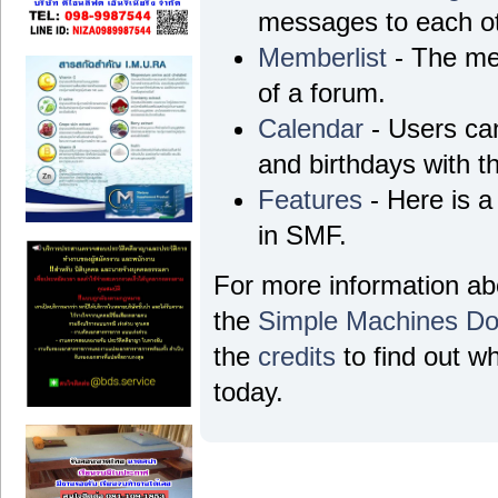
messages to each ot
Memberlist
- The me
of a forum.
Calendar
- Users can
and birthdays with t
Features
- Here is a
in SMF.
For more information a
the
Simple Machines Do
the
credits
to find out w
today.