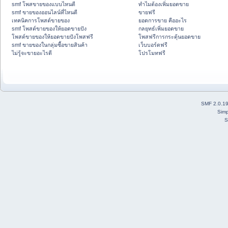
smf โพสขายของแบบไหนดี
ทำไมต้องเพิ่มยอดขาย
smf ขายของออนไลน์ที่ไหนดี
ขายฟรี
เทคนิคการโพสต์ขายของ
ยอดการขาย คืออะไร
smf โพสต์ขายของให้ยอดขายปัง
กลยุทธ์เพิ่มยอดขาย
โพสต์ขายของให้ยอดขายปังโพสฟรี
โพสฟรีการกระตุ้นยอดขาย
smf ขายของในกลุ่มซื้อขายสินค้า
เว็บบอร์ดฟรี
ไม่รู้จะขายอะไรดี
โปรโมทฟรี
SMF 2.0.1
Simp
S