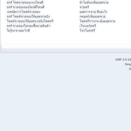
smf โพสขายของแบบไหนดี
ทำไมต้องเพิ่มยอดขาย
smf ขายของออนไลน์ที่ไหนดี
ขายฟรี
เทคนิคการโพสต์ขายของ
ยอดการขาย คืออะไร
smf โพสต์ขายของให้ยอดขายปัง
กลยุทธ์เพิ่มยอดขาย
โพสต์ขายของให้ยอดขายปังโพสฟรี
โพสฟรีการกระตุ้นยอดขาย
smf ขายของในกลุ่มซื้อขายสินค้า
เว็บบอร์ดฟรี
ไม่รู้จะขายอะไรดี
โปรโมทฟรี
SMF 2.0.1
Simp
S