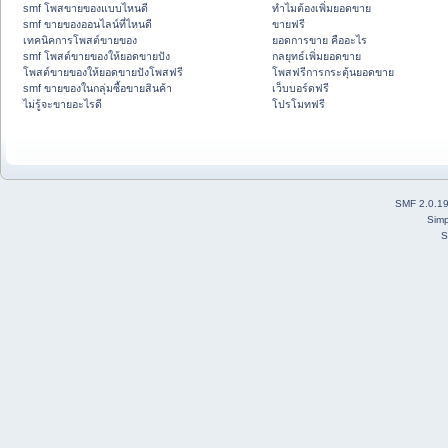
smf โพสขายของแบบไหนดี
ทำไมต้องเพิ่มยอดขาย
smf ขายของออนไลน์ที่ไหนดี
ขายฟรี
เทคนิคการโพสต์ขายของ
ยอดการขาย คืออะไร
smf โพสต์ขายของให้ยอดขายปัง
กลยุทธ์เพิ่มยอดขาย
โพสต์ขายของให้ยอดขายปังโพสฟรี
โพสฟรีการกระตุ้นยอดขาย
smf ขายของในกลุ่มซื้อขายสินค้า
เว็บบอร์ดฟรี
ไม่รู้จะขายอะไรดี
โปรโมทฟรี
SMF 2.0.1
Simp
S