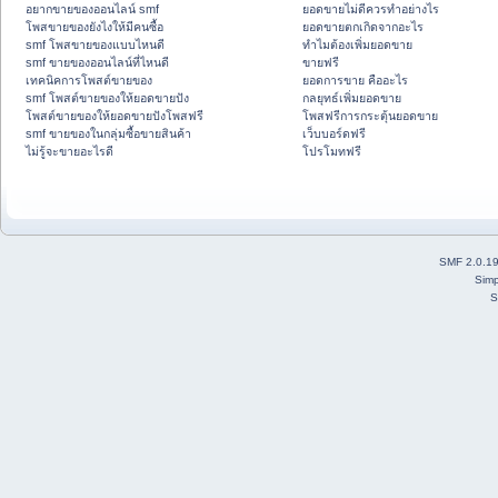
อยากขายของออนไลน์ smf
ยอดขายไม่ดีควรทำอย่างไร
โพสขายของยังไงให้มีคนซื้อ
ยอดขายตกเกิดจากอะไร
smf โพสขายของแบบไหนดี
ทำไมต้องเพิ่มยอดขาย
smf ขายของออนไลน์ที่ไหนดี
ขายฟรี
เทคนิคการโพสต์ขายของ
ยอดการขาย คืออะไร
smf โพสต์ขายของให้ยอดขายปัง
กลยุทธ์เพิ่มยอดขาย
โพสต์ขายของให้ยอดขายปังโพสฟรี
โพสฟรีการกระตุ้นยอดขาย
smf ขายของในกลุ่มซื้อขายสินค้า
เว็บบอร์ดฟรี
ไม่รู้จะขายอะไรดี
โปรโมทฟรี
SMF 2.0.1
Simp
S