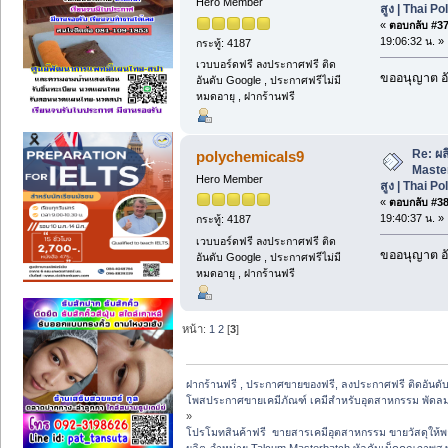
Hero Member
สูง | Thai P
«
ตอบกลับ #37 
19:06:32 น. »
กระทู้: 4187
เวบบอร์ดฟรี ลงประกาศฟรี ติด
ขออนุญาต อั
อันดับ Google , ประกาศฟรีไม่มี
หมดอายุ , ฝากร้านฟรี
Re: ผ
polychemicals9
Maste
Hero Member
สูง | Thai P
«
ตอบกลับ #38 
19:40:37 น. »
กระทู้: 4187
เวบบอร์ดฟรี ลงประกาศฟรี ติด
ขออนุญาต อั
อันดับ Google , ประกาศฟรีไม่มี
หมดอายุ , ฝากร้านฟรี
หน้า:
1
2
[
3
]
ฝากร้านฟรี , ประกาศขายของฟรี, ลงประกาศฟรี ติดอันดับ
โพสประกาศขายเคมีภัณฑ์ เคมีสำหรับอุตสาหกรรม พัดลมฟาร์
»
โปรโมทสินค้าฟรี  ขายสารเคมีอุตสาหกรรม ขายวัสดุให้พ
ผลิต-จำหน่าย Talcum Masterbatch ทัลคัมเม็ดคุณภาพสูง