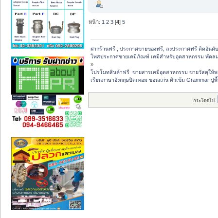
หน้า:
1
2
3
[
4
]
5
ฝากร้านฟรี , ประกาศขายของฟรี, ลงประกาศฟรี ติดอันดับ
โพสประกาศขายเคมีภัณฑ์ เคมีสำหรับอุตสาหกรรม พัดลมฟาร์
»
โปรโมทสินค้าฟรี  ขายสารเคมีอุตสาหกรรม ขายวัสดุให้พ
เรียนภาษาอังกฤษปิดเทอม ขอนแก่น ติวเข้ม Grammar ปูพื
กระโดดไป: