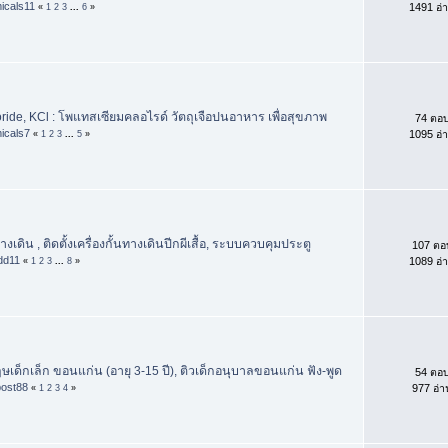
icals11
1491 อ่
«
1
2
3
...
6
»
ride, KCl : โพแทสเซียมคลอไรด์ วัตถุเจือปนอาหาร เพื่อสุขภาพ
74 ตอ
icals7
1095 อ่
«
1
2
3
...
5
»
ทางเดิน , ติดตั้งเครื่องกั้นทางเดินปีกผีเสื้อ, ระบบควบคุมประตู
107 ตอ
dd11
1089 อ่
«
1
2
3
...
8
»
ษเด็กเล็ก ขอนแก่น (อายุ 3-15 ปี), ติวเด็กอนุบาลขอนแก่น ฟัง-พูด
54 ตอ
post88
977 อ่า
«
1
2
3
4
»