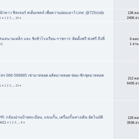
ผิวขาว ฟิลเลอร์ สเต็มเซลล์ เพื่อความอ่อนเยาว์ Line: @725crafy
136 ตอ
1
2406 อ่
«
1
2
3
...
10
»
ล่นสนามเหล็ก และ ชิงช้าโรงเรียน-ราชการ: ติดตั้งฟรี ส่งฟรี ถึงที่.
0 ตอบ
s1
1 อ่าน
ทร 086-568885 เช่ามาสคอต ผลิตมาสคอต ซ่อม-ซักชุดมาสคอต
212 ตอ
6435 อ่
1
«
1
2
3
...
15
»
PR: กล้องอ่านป้ายทะเบียน, แขนกั้น, เครื่องกั้นทางเดิน อัตโนมัติ
126 ตอ
dd11
3538 อ่
«
1
2
3
...
9
»