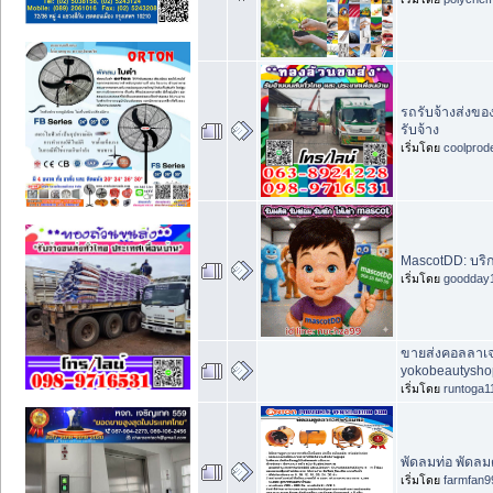
รถรับจ้างส่งขอ
รับจ้าง
เริ่มโดย
coolprod
MascotDD: บริก
เริ่มโดย
goodday
ขายส่งคอลลาเจน
yokobeautysho
เริ่มโดย
runtoga1
พัดลมท่อ พัดลมด
เริ่มโดย
farmfan9