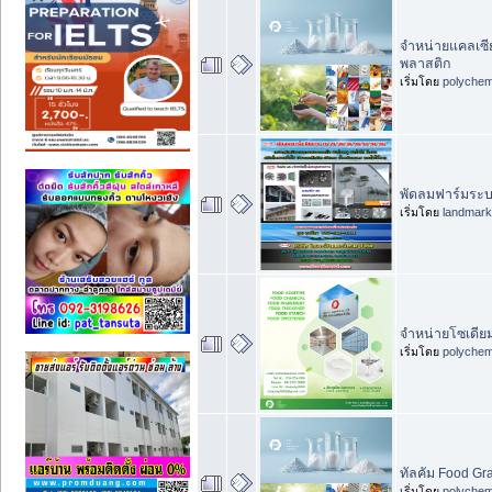
จำหน่ายแคลเซี
พลาสติก
เริ่มโดย
polychem
พัดลมฟาร์มระบ
เริ่มโดย
landmar
จำหน่ายโซเดีย
เริ่มโดย
polychem
ทัลคัม Food Gra
เริ่มโดย
polychem