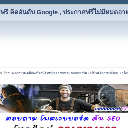
รี ติดอันดับ Google , ประกาศฟรีไม่มีหมดอาย
»
โพสประกาศขายเคมีภัณฑ์ เคมีสำหรับอุตสาหกรรม พัดลมฟาร์ม แอร์บ้าน ติวภาษาอังกฤษ เครื่องดื