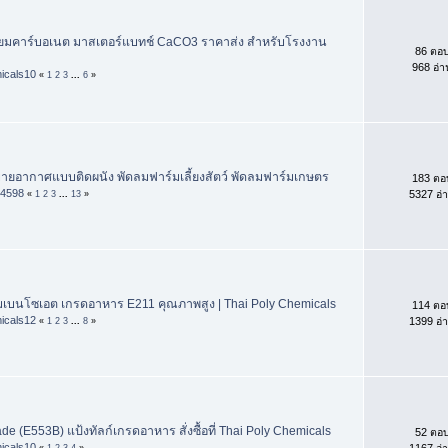
ยมคาร์บอเนต มาสเตอร์แบทช์ CaCO3 ราคาส่ง สำหรับโรงงาน
86 ตอ
968 อ่า
icals10
«
1
2
3
...
6
»
ายอากาศแบบติดผนัง พัดลมฟาร์มเลี้ยงสัตว์ พัดลมฟาร์มเกษตร
183 ตอ
k4598
5327 อ่
«
1
2
3
...
13
»
มเบนโซเอต เกรดอาหาร E211 คุณภาพสูง | Thai Poly Chemicals
114 ตอ
icals12
1399 อ่
«
1
2
3
...
8
»
de (E553B) แป้งทัลก์เกรดอาหาร สั่งซื้อที่ Thai Poly Chemicals
52 ตอ
icals10
1167 อ่
«
1
2
3
4
»