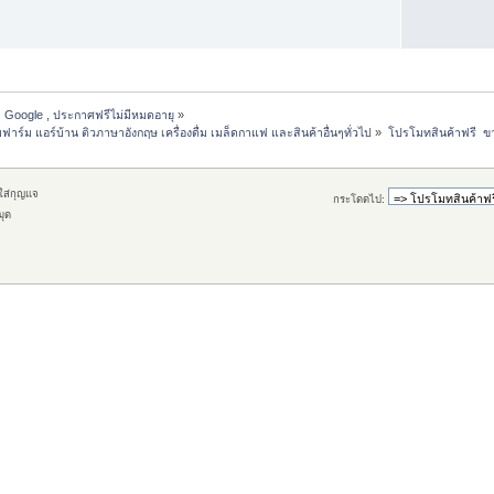
 Google , ประกาศฟรีไม่มีหมดอายุ
»
ม แอร์บ้าน ติวภาษาอังกฤษ เครื่องดื่ม เมล็ดกาแฟ และสินค้าอื่นๆทั่วไป
»
โปรโมทสินค้าฟรี  ข
กใส่กุญแจ
กระโดดไป:
มุด