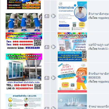
ติวภาษาอังกฤษ เ
เริ่มโดย
reggular
แอร์บ้านถูก แอ
เริ่มโดย
foraliv11
ติวเข้มภาษาอัง
8839339.
เริ่มโดย
reggular
จำหน่ายแมกนีเ