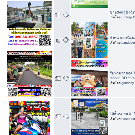
ขายส่งกลูต้าฉีด
เริ่มโดย
runtoga1
จำหน่ายเครื่องเ
เริ่มโดย
banddye
รับทำมาสคอต โ
mascotDD.com
เริ่มโดย
goodday
ไม้กั้นรถยนต์ L
เริ่มโดย
bestpost