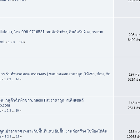
งไปลาว, โทร 098-9716531. หกล้อรับจ้าง, สิบล้อรับจ้าง, กระบะ
203 ตอ
6420 อ่
ee1
«
1
2
3
...
14
»
าร รับทำมาสคอต ครบวงจร | ชุดมาสคอตราคาถูก, ให้เช่า, ซ่อม, ซัก
197 ตอ
1
5214 อ่
«
1
2
3
...
14
»
, กลูต้าฉีดผิวขาว, Meso Fat ราคาถูก, สเต็มเซลล์
148 ตอ
p.com
2541 อ่
1
«
1
2
3
...
10
»
ูดเป่าอากาศ เหมาะกับพื้นที่แคบ อับชื้น งานก่อสร้าง ใช้ห้องใต้ดิน
168 ตอ
9
10953 อ่
«
1
2
3
...
12
»