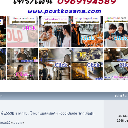
ดย
ตอบ
/
อ
ลค์ E553B ราคาส่ง , โรงงานผลิตทัลคัม Food Grade วัตถุเจือปน
46 ตอ
1246 อ่
icals10
«
1
2
3
4
»