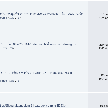
น้นการพูด ที่ขอนแก่น Intensive Conversation, ติว TOEIC เร่งรัด
127 ตอ
post88
3724 อ่
«
1
2
3
...
9
»
ร์บ้าน โทร 089-2061016 เช็คราคาได้ที่ www.promduang.com
220 ตอ
9140 อ่
«
1
2
3
...
15
»
กฤษ ป.6 เตรียมสอบเข้า ม.1 ที่ขอนแก่น T:084-4048784,096-
112 ตอ
4250 อ่
post88
«
1
2
3
...
8
»
ซียมซิลิเกต Magnesium Silicate เกรดอาหาร E553b
80 ตอ