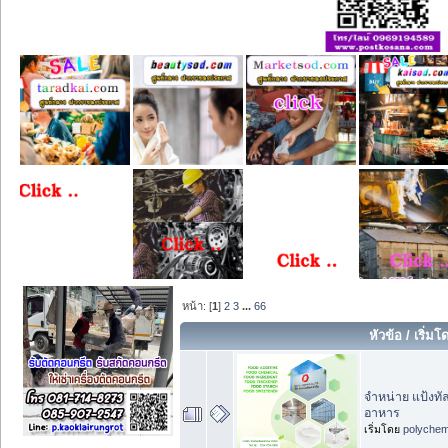
หน้า: [
1
]
2
3
...
66
หัวข้อ
/
เริ่มโ
จำหน่าย แป้งทั
อาหาร
เริ่มโดย
polychem